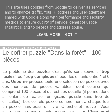
This site uses cookies from Google to deliver its services
Petits génies en herbe
and to analyze traffic. Your IP address and user-agent are
shared with Google along with performance and security
metrics to ensure quality of service, generate usage
Blog parental vous présentant nos choix de vie que ce soit
statistics, and to detect and address abuse.
dans le domaine de l'instruction, de nos voyages ou des
LEARN MORE
GOT IT
produits que nous proposons à nos enfants.
mercredi 13 novembre 2019
Le coffret puzzle "Dans la forêt" - 100
pièces
Le problème des puzzles c'est qu'ils sont souvent
"trop
faciles"
ou
"trop compliqués"
pour les enfants entre 4 et 6
ans,
Usborne
propose toute une sélection de puzzles avec
des nombres de pièces variables, dont celui-ci qui
comprend 100 pièces et qui est très détaillé (il permet donc
à l'enfant de réaliser un
grand puzzle
sans trop de
difficultés). Les coffrets puzzle comprennent à chaque fois
un puzzle mais aussi un livre "Cherche et Trouve". Vous
savez comme mes enfants adorent les livres
Cherche et