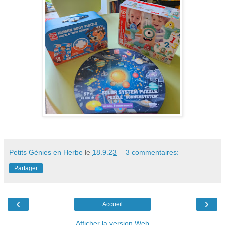
Petits Génies en Herbe
le
18.9.23
3 commentaires:
Partager
‹
›
Accueil
Afficher la version Web