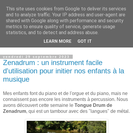
This site uses cookies from Google to deliver its services
Petits génies en herbe
and to analyze traffic. Your IP address and user-agent are
shared with Google along with performance and security
metrics to ensure quality of service, generate usage
Blog parental vous présentant nos choix de vie que ce soit
statistics, and to detect and address abuse.
dans le domaine de l'instruction, de nos voyages ou des
LEARN MORE
GOT IT
produits que nous proposons à nos enfants.
vendredi 29 septembre 2023
Zenadrum : un instrument facile
d'utilisation pour initier nos enfants à la
musique
Mes enfants font du piano et de l'orgue et du piano, mais ne
connaissent pas encore les instruments à percussion. Nous
avons découvert cette semaine le
Tongue Drum de
Zenadrum
, qui est un tambour avec des "langues" de métal.