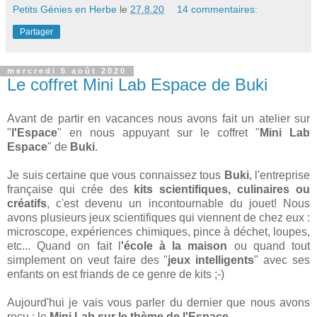
Petits Génies en Herbe
le
27.8.20
14 commentaires:
Partager
mercredi 5 août 2020
Le coffret Mini Lab Espace de Buki
Avant de partir en vacances nous avons fait un atelier sur
"
l'Espace
" en nous appuyant sur le coffret "
Mini Lab
Espace
" de
Buki
.
Je suis certaine que vous connaissez tous
Buki
, l'entreprise
française qui crée des
kits scientifiques, culinaires ou
créatifs
, c'est devenu un incontournable du jouet! Nous
avons plusieurs jeux scientifiques qui viennent de chez eux :
microscope, expériences chimiques, pince à déchet, loupes,
etc... Quand on fait l
'école à la maison
ou quand tout
simplement on veut faire des "
jeux intelligents
" avec ses
enfants on est friands de ce genre de kits ;-)
Aujourd'hui je vais vous parler du dernier que nous avons
reçu : le
Mini Lab sur le thème de l'Espace
.