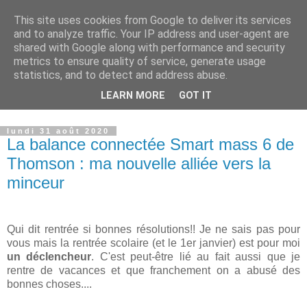
This site uses cookies from Google to deliver its services
Petits génies en herbe
and to analyze traffic. Your IP address and user-agent are
shared with Google along with performance and security
metrics to ensure quality of service, generate usage
Blog parental vous présentant nos choix de vie que ce soit
statistics, and to detect and address abuse.
dans le domaine de l'instruction, de nos voyages ou des
LEARN MORE
GOT IT
produits que nous proposons à nos enfants.
lundi 31 août 2020
La balance connectée Smart mass 6 de
Thomson : ma nouvelle alliée vers la
minceur
Qui dit rentrée si bonnes résolutions!! Je ne sais pas pour
vous mais la rentrée scolaire (et le 1er janvier) est pour moi
un déclencheur
. C'est peut-être lié au fait aussi que je
rentre de vacances et que franchement on a abusé des
bonnes choses....