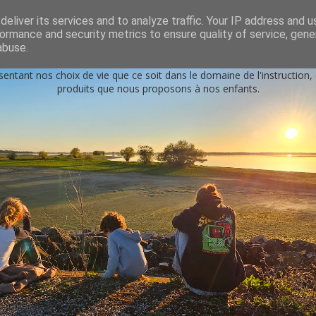
s
eliver its services and to analyze traffic. Your IP address and 
ormance and security metrics to ensure quality of service, gen
Petits génies en herbe
abuse.
sentant nos choix de vie que ce soit dans le domaine de l'instruction
produits que nous proposons à nos enfants.