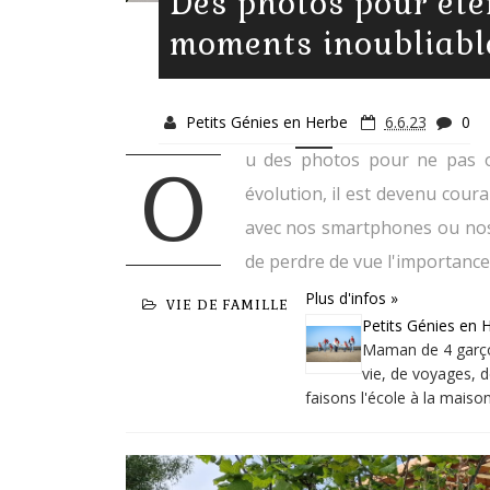
Des photos pour éte
moments inoubliabl
Petits Génies en Herbe
6.6.23
0
u des photos pour ne pas 
O
évolution, il est devenu cou
avec nos smartphones ou nos 
de perdre de vue l'importance 
Plus d'infos »
VIE DE FAMILLE
Petits Génies en 
Maman de 4 garçon
vie, de voyages, d
faisons l'école à la mais