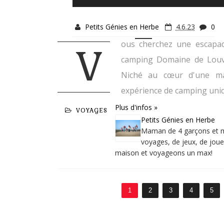
Petits Génies en Herbe
4.6.23
0
ous cherchez une escapad
V
camping Domaine de Louvar
Niché au cœur d'une mag
expérience de camping uniqu
Plus d'infos »
VOYAGES
Petits Génies en Herbe
Maman de 4 garçons et mar
voyages, de jeux, de jouet
maison et voyageons un max!
1
2
3
4
5