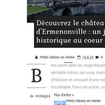
Découvrez le châte
d'Ermenonville : un
historique au coeur
Petits Génies en Herbe
16.6.23
0
ien caché dans les magnifiques
B
véritable trésor qui vous tra
d'histoire et entouré d'une n
inoubliable. Dans cet article, n
Plus d'infos »
VOYAGES
Petits Génies en Herbe