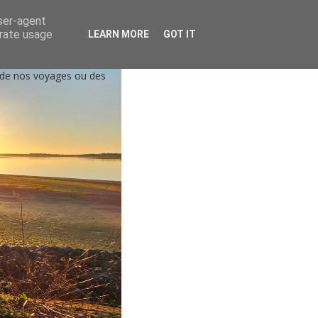
user-agent
erate usage
LEARN MORE
GOT IT
, de nos voyages ou des