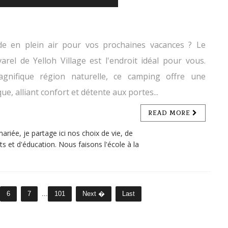
e en plein air pour vos prochaines vacances ? Le
el de Yelloh Village est l'endroit idéal pour vous.
nifique région naturelle, ce camping offre une
e, alliant confort et détente aux portes...
READ MORE
iée, je partage ici nos choix de vie, de
s et d'éducation. Nous faisons l'école à la
6
7
...
101
Next �
Last