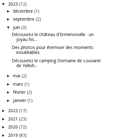
2023
(12)
▼
décembre
(1)
►
septembre
(2)
►
juin
(3)
▼
Découvrez le château d'Ermenonville : un
joyau his...
Des photos pour éterniser des moments
inoubliables
Découvrez le camping Domaine de Louvarel
de Yelloh...
mai
(2)
►
mars
(1)
►
février
(2)
►
janvier
(1)
►
2022
(17)
►
2021
(23)
►
2020
(72)
►
2019
(83)
►