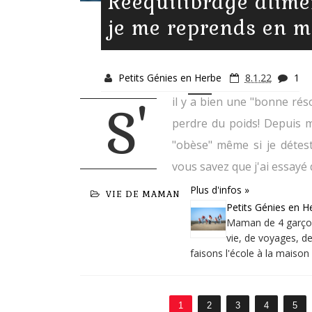
Rééquilibrage alime
je me reprends en m
Petits Génies en Herbe
8.1.22
1
il y a bien une "bonne réso
S'
perdre du poids! Depuis m
"obèse" même si je détes
vous savez que j'ai essayé 
Plus d'infos »
VIE DE MAMAN
Petits Génies en H
Maman de 4 garçons
vie, de voyages, de
faisons l'école à la maiso
1
2
3
4
5