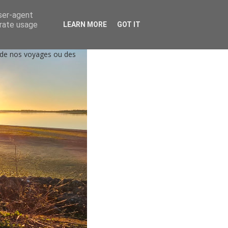
user-agent
erate usage
LEARN MORE
GOT IT
, de nos voyages ou des