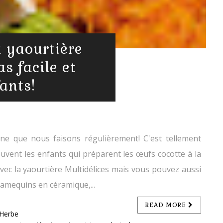
a yaourtière
s facile et
fants!
aine que nous faisons régulièrement! C'est tellement
uvent les enfants qui préparent les œufs cocotte à la
ec la yaourtière Multidélices mais vous pouvez aussi
ramequins en céramique,...
READ MORE
 Herbe