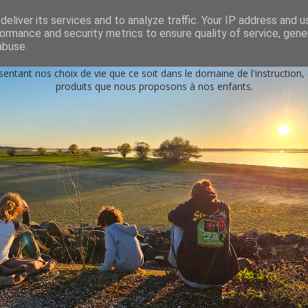
s
eliver its services and to analyze traffic. Your IP address and 
ormance and security metrics to ensure quality of service, gen
Petits génies en herbe
abuse.
sentant nos choix de vie que ce soit dans le domaine de l'instruction
produits que nous proposons à nos enfants.