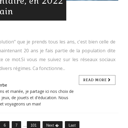
ntaire, en 2022
ain
lution" que je prends tous les ans, c'est bien celle de
aintenant 20 ans je fais partie de la population dite
te ce mot.Si vous me suivez sur les réseaux sociaux
divers régimes. Ca fonctionne...
READ MORE
erbe
 et mariée, je partage ici nos choix de
 jeux, de jouets et d'éducation. Nous
n et voyageons un max!
6
7
...
101
Next �
Last