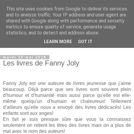
This site uses cookies from Google to deliver its services
Petits génies en herbe
and to analyze traffic. Your IP address and user-agent are
shared with Google along with performance and security
metrics to ensure quality of service, generate usage
Blog parental vous présentant nos choix de vie que ce soit
statistics, and to detect and address abuse.
dans le domaine de l'instruction, de nos voyages ou des
LEARN MORE
GOT IT
produits que nous proposons à nos enfants.
mardi 15 mai 2018
Les livres de Fanny Joly
Fanny Joly est une auteure de livres jeunesse que j'aime
beaucoup. Déjà parce que ses livres sont souvent plein
d'humour et d'humanité mais aussi parce qu'elle est elle-
même quelqu'un d'humain et chaleureux! Tellement
d'ailleurs qu'elle nous a envoyé des livres dédicacés! Les
enfants sont aux anges!
En fait je suis presque sûre que vous la connaissez
seulement on retient les titres des livres mais on a plus de
mal avec le nom des auteurs!