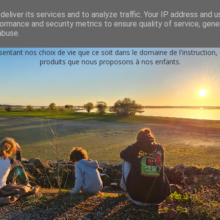
s
eliver its services and to analyze traffic. Your IP address and 
ormance and security metrics to ensure quality of service, gen
Petits génies en herbe
abuse.
sentant nos choix de vie que ce soit dans le domaine de l'instruction
produits que nous proposons à nos enfants.