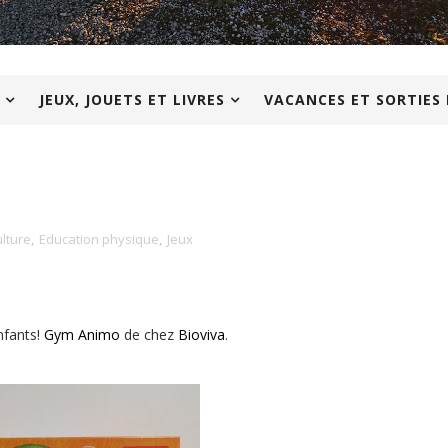
JEUX, JOUETS ET LIVRES
VACANCES ET SORTIES 
lture
,
Education physique
,
Jeux
nfants!
Gym Animo
de chez
Bioviva
.