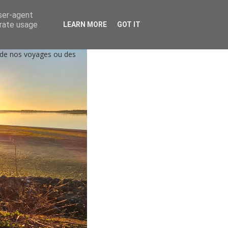
user-agent
erate usage
LEARN MORE
GOT IT
, de nos voyages ou des