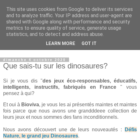
This site uses cookies from Google to deliver its services
Petits génies en herbe
and to analyze traffic. Your IP address and user-agent are
shared with Google along with performance and security
metrics to ensure quality of service, generate usage
Blog parental vous présentant nos choix de vie que ce soit
statistics, and to detect and address abuse.
dans le domaine de l'instruction, de nos voyages ou des
LEARN MORE
GOT IT
produits que nous proposons à nos enfants.
dimanche 4 octobre 2020
Que sais-tu sur les dinosaures?
Si je vous dis "
des jeux éco-responsables, éducatifs,
intelligents, instructifs, fabriqués en France
" vous
pensez à qui?
Et oui à
Bioviva
, je vous les ai présentés maintes et maintes
fois parce que nous avons une grandddeee collection de
leurs jeux et nous sommes des fans inconditionnels.
Nous avons découvert une de leurs nouveautés :
Défis
Nature, le grand jeu Dinosaures
.