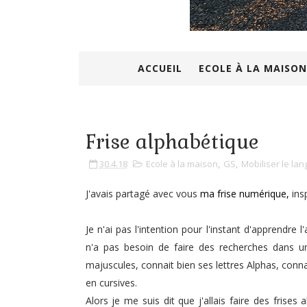
ACCUEIL
ECOLE À LA MAISON
Frise alphabétique
30.4.18
Ecole à la maison
,
GS
,
Mobiliser le la
J'avais partagé avec vous
ma frise numérique,
insp
Je n'ai pas l'intention pour l'instant d'apprendre l
n'a pas besoin de faire des recherches dans un 
majuscules, connait bien ses lettres Alphas, connaî
en cursives.
Alors je me suis dit que j'allais faire des fri