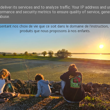
s
eliver its services and to analyze traffic. Your IP address and 
ormance and security metrics to ensure quality of service, gen
Petits génies en herbe
abuse.
sentant nos choix de vie que ce soit dans le domaine de l'instruction
produits que nous proposons à nos enfants.