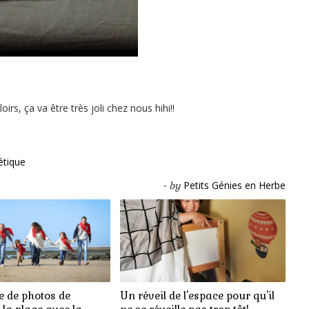
s, ça va être très joli chez nous hihi!!
étique
Petits Génies en Herbe
- by
P
e
t
i
t
s
 de photos de
Un réveil de l'espace pour qu'il
G