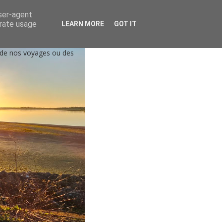
user-agent
erate usage
LEARN MORE
GOT IT
, de nos voyages ou des