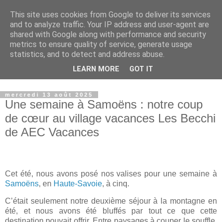
This site uses cookies from Google to deliver its services
Petits génies en herbe
and to analyze traffic. Your IP address and user-agent are
shared with Google along with performance and security
metrics to ensure quality of service, generate usage
Blog parental vous présentant nos choix de vie que ce soit
statistics, and to detect and address abuse.
dans le domaine de l'instruction, de nos voyages ou des
LEARN MORE
GOT IT
produits que nous proposons à nos enfants.
mercredi 13 août 2025
Une semaine à Samoëns : notre coup
de cœur au village vacances Les Becchi
de AEC Vacances
Cet été, nous avons posé nos valises pour une semaine à
Samoëns
, en
Haute-Savoie
, à cinq.
C’était seulement notre deuxième séjour à la montagne en
été, et nous avons été bluffés par tout ce que cette
destination pouvait offrir. Entre paysages à couper le souffle,