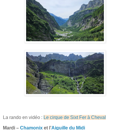
La rando en vidéo :
Le cirque de Sixt Fer à Cheval
Mardi –
Chamonix
et l’
Aiguille du Midi