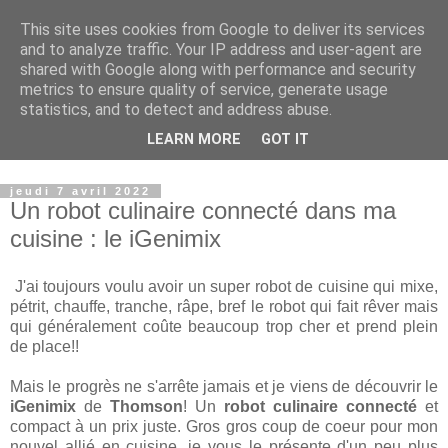
This site uses cookies from Google to deliver its services
Petits génies en herbe
and to analyze traffic. Your IP address and user-agent are
shared with Google along with performance and security
metrics to ensure quality of service, generate usage
Blog parental vous présentant nos choix de vie que ce soit
statistics, and to detect and address abuse.
dans le domaine de l'instruction, de nos voyages ou des
LEARN MORE
GOT IT
produits que nous proposons à nos enfants.
jeudi 7 avril 2022
Un robot culinaire connecté dans ma
cuisine : le iGenimix
J'ai toujours voulu avoir un super robot de cuisine qui mixe,
pétrit, chauffe, tranche, râpe, bref le robot qui fait rêver mais
qui généralement coûte beaucoup trop cher et prend plein
de place!!
Mais le progrès ne s'arrête jamais et je viens de découvrir le
iGenimix
de
Thomson
! Un
robot culinaire connecté
et
compact à un prix juste. Gros gros coup de coeur pour mon
nouvel allié en cuisine, je vous le présente d'un peu plus