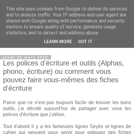
This site uses cookies from Google to deliver its services
Petits génies en herbe
and to analyze traffic. Your IP address and user-agent are
shared with Google along with performance and security
metrics to ensure quality of service, generate usage
Blog parental vous présentant nos choix de vie que ce soit
statistics, and to detect and address abuse.
dans le domaine de l'instruction, de nos voyages ou des
LEARN MORE
GOT IT
produits que nous proposons à nos enfants.
jeudi 22 mars 2018
Les polices d'écriture et outils (Alphas,
phono, écriture) ou comment vous
pouvez faire vous-mêmes des fiches
d'écriture
Parce que ce n'est pas toujours facile de trouver les bons
outils, j'ai décidé aujourd'hui de partager avec vous les
polices d'écriture que j'utilise.
Tout d'abord il y a les fameuses lignes Seyès et lignes de
cahier qui peuvent vous servir pour préparer des fiches